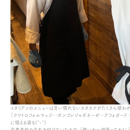
イタリアンのメニューは言い慣れないカタカナがたくさん使われ
「クワトロフォルマッジ…ボンゴレジャポネーゼ…アフォガー
に唱える姿も(^-^)
音更高校の名札を付けていたので、「偉いね～頑張ってね！」「