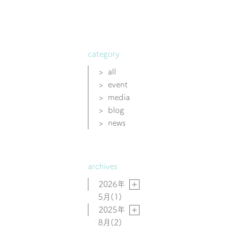
category
>
all
>
event
>
media
>
blog
>
news
archives
2026年
5月
(1)
2025年
8月
(2)