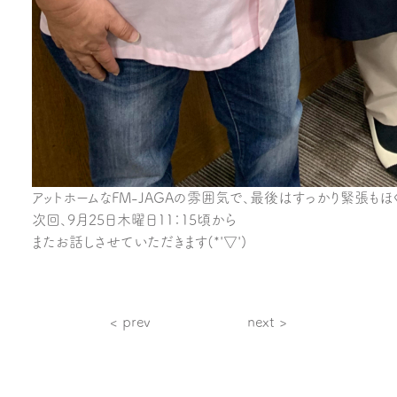
アットホームなFM-JAGAの雰囲気で、最後はすっかり緊張もほ
次回、9月25日木曜日11：15頃から
またお話しさせていただきます(*'▽')
< prev
next >