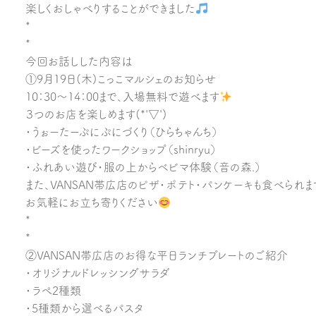
楽しくおしゃべりすることができました
*
*
今回お話しした内容は
①9月19日(木)こっこマルシェのお知らせ
10：30～14：00まで、入場無料で遊べます
３つのお店を楽しめます(*'▽')
・うぉーたーぷにぷにづくり（ひらちゃんち）
・ビーズを使ったワークショップ（shinryu）
・ふれあい遊び・服の上からベビマ体験（音の森.）
また、VANSAN帯広店のピザ・ポテト・パンケーキも食べられま
お気軽にお立ち寄りください
*
*
②VANSAN帯広店のお得な平日ランチプレートのご紹介
・オリジナルドレッシングサラダ
・ラぺ2種類
・5種類から選べるパスタ