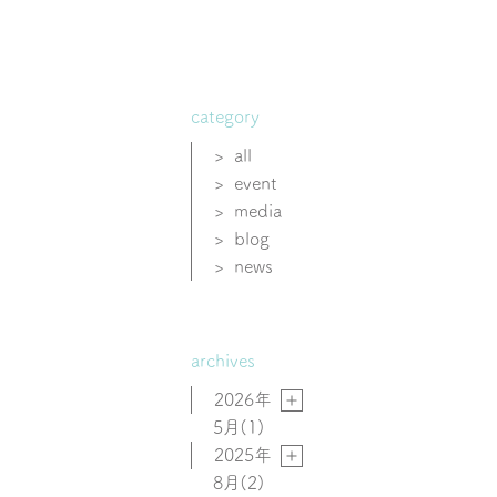
category
>
all
>
event
>
media
>
blog
>
news
archives
2026年
5月
(1)
2025年
8月
(2)