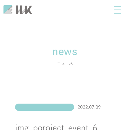
news
ニュース
2022.07.09
img_poroject_event_6