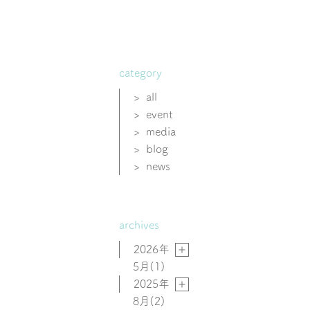
category
>
all
>
event
>
media
>
blog
>
news
archives
2026年
5月
(1)
2025年
8月
(2)