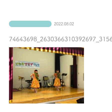
2022.08.02
74643698_2630366310392697_315