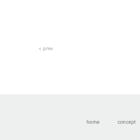
< prev
home
concept