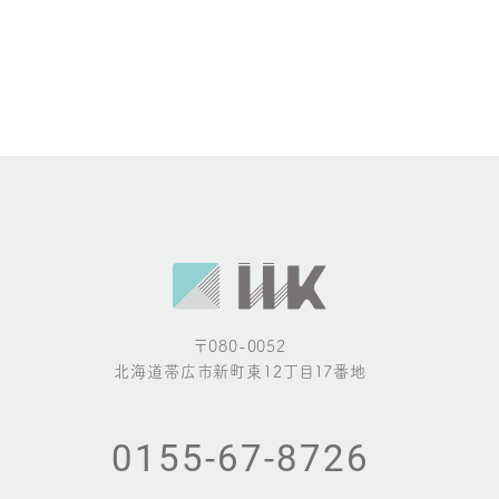
ら
せ
ナ
ビ
ゲ
ー
シ
ョ
ン
〒080-0052
北海道帯広市新町東12丁目17番地
0155-67-8726