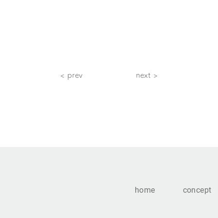
< prev
next >
home
concept