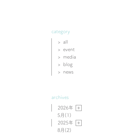
category
>
all
>
event
>
media
>
blog
>
news
archives
2026年
5月
(1)
2025年
8月
(2)